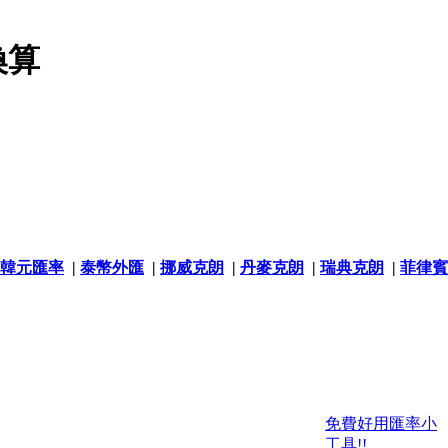
換算
韓元匯率
|
泰幣外匯
|
挪威克朗
|
丹麥克朗
|
瑞典克朗
|
菲律賓
免費好用匯率小
工具!!