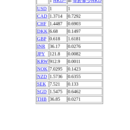
1
HKD=
in
等於多少HKD
USD
1
1
CAD
1.3714
0.7292
CHF
1.4487
0.6903
DKK
6.68
0.1497
GBP
0.618
1.6181
INR
36.17
0.0276
JPY
121.8
0.0082
KRW
912.9
0.0011
NOK
7.0295
0.1423
NZD
1.5736
0.6355
SEK
7.521
0.133
SGD
1.5475
0.6462
THB
36.85
0.0271