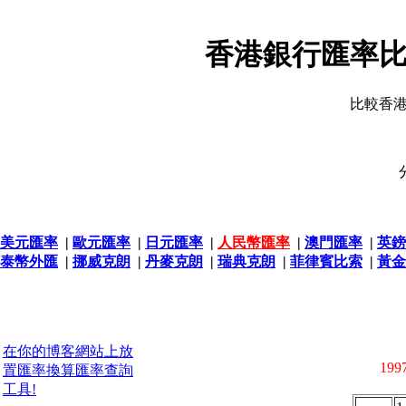
香港銀行匯率比
比較香
美元匯率
|
歐元匯率
|
日元匯率
|
人民幣匯率
|
澳門匯率
|
英鎊
泰幣外匯
|
挪威克朗
|
丹麥克朗
|
瑞典克朗
|
菲律賓比索
|
黃金
在你的博客網站上放
1997
置匯率換算匯率查詢
工具!