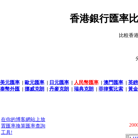
香港銀行匯率比
比較香
美元匯率
|
歐元匯率
|
日元匯率
|
人民幣匯率
|
澳門匯率
|
英鎊
泰幣外匯
|
挪威克朗
|
丹麥克朗
|
瑞典克朗
|
菲律賓比索
|
黃金
在你的博客網站上放
2000
置匯率換算匯率查詢
工具!