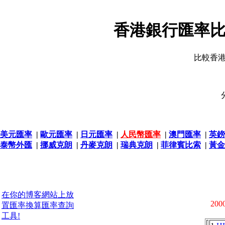
香港銀行匯率比
比較香
美元匯率
|
歐元匯率
|
日元匯率
|
人民幣匯率
|
澳門匯率
|
英鎊
泰幣外匯
|
挪威克朗
|
丹麥克朗
|
瑞典克朗
|
菲律賓比索
|
黃金
在你的博客網站上放
2000
置匯率換算匯率查詢
工具!