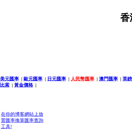
香
美元匯率
|
歐元匯率
|
日元匯率
|
人民幣匯率
|
澳門匯率
|
英鎊
比索
|
黃金價格
|
在你的博客網站上放
置匯率換算匯率查詢
工具!