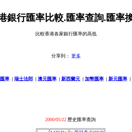
港銀行匯率比較.匯率查詢.匯率
比較香港各家銀行匯率的高低
分享到：
更多
匯率
|
瑞士法郎
|
澳元匯率
|
新西蘭元
|
加幣匯率
|
新元匯率
|
2000/05/22
歷史匯率查詢