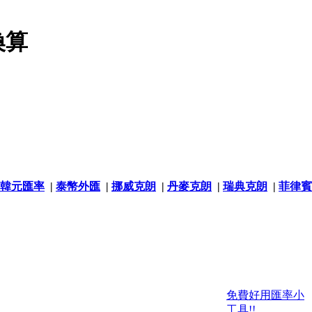
換算
韓元匯率
|
泰幣外匯
|
挪威克朗
|
丹麥克朗
|
瑞典克朗
|
菲律賓
免費好用匯率小
工具!!