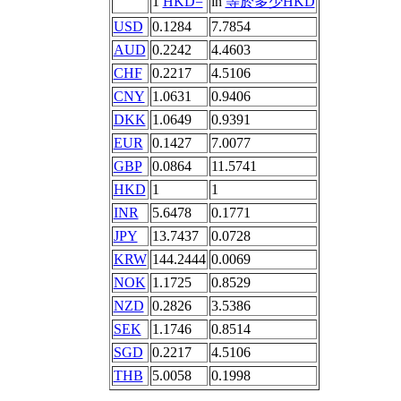
1
HKD=
in
等於多少HKD
USD
0.1284
7.7854
AUD
0.2242
4.4603
CHF
0.2217
4.5106
CNY
1.0631
0.9406
DKK
1.0649
0.9391
EUR
0.1427
7.0077
GBP
0.0864
11.5741
HKD
1
1
INR
5.6478
0.1771
JPY
13.7437
0.0728
KRW
144.2444
0.0069
NOK
1.1725
0.8529
NZD
0.2826
3.5386
SEK
1.1746
0.8514
SGD
0.2217
4.5106
THB
5.0058
0.1998