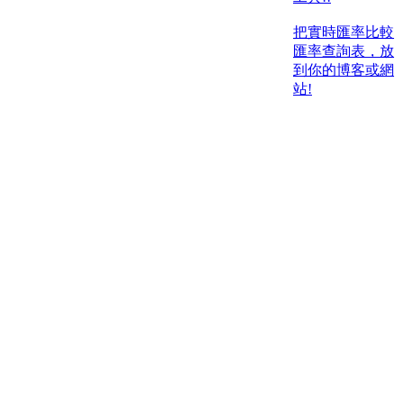
把實時匯率比較
匯率查詢表，放
到你的博客或網
站!