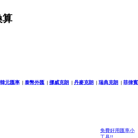
換算
韓元匯率
|
泰幣外匯
|
挪威克朗
|
丹麥克朗
|
瑞典克朗
|
菲律賓
免費好用匯率小
工具!!