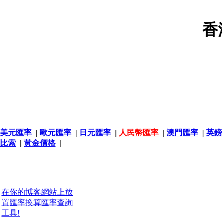
香
美元匯率
|
歐元匯率
|
日元匯率
|
人民幣匯率
|
澳門匯率
|
英鎊
比索
|
黃金價格
|
在你的博客網站上放
置匯率換算匯率查詢
工具!