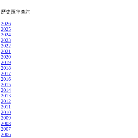
歷史匯率查詢
2026
2025
2024
2023
2022
2021
2020
2019
2018
2017
2016
2015
2014
2013
2012
2011
2010
2009
2008
2007
2006