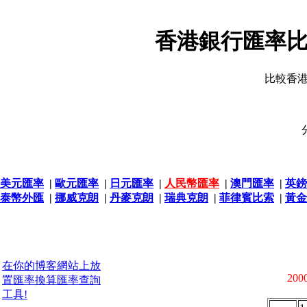
香港銀行匯率比
比較香
美元匯率
|
歐元匯率
|
日元匯率
|
人民幣匯率
|
澳門匯率
|
英鎊
泰幣外匯
|
挪威克朗
|
丹麥克朗
|
瑞典克朗
|
菲律賓比索
|
黃金
在你的博客網站上放
2000
置匯率換算匯率查詢
工具!