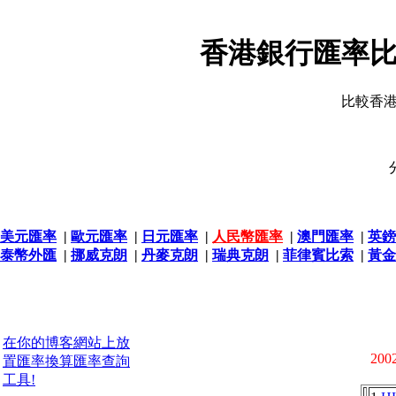
香港銀行匯率比
比較香
美元匯率
|
歐元匯率
|
日元匯率
|
人民幣匯率
|
澳門匯率
|
英鎊
泰幣外匯
|
挪威克朗
|
丹麥克朗
|
瑞典克朗
|
菲律賓比索
|
黃金
在你的博客網站上放
2002
置匯率換算匯率查詢
工具!