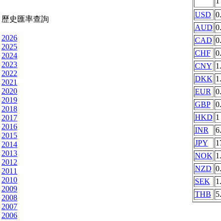
USD
0
歷史匯率查詢
AUD
0
2026
CAD
0
2025
CHF
0
2024
2023
CNY
1
2022
DKK
1
2021
2020
EUR
0
2019
GBP
0
2018
HKD
1
2017
2016
INR
6
2015
JPY
1
2014
2013
NOK
1
2012
NZD
0
2011
2010
SEK
1
2009
THB
5
2008
2007
2006