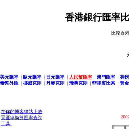
香港銀行匯率比
比較香
美元匯率
|
歐元匯率
|
日元匯率
|
人民幣匯率
|
澳門匯率
|
英鎊
泰幣外匯
|
挪威克朗
|
丹麥克朗
|
瑞典克朗
|
菲律賓比索
|
黃金
在你的博客網站上放
2002
置匯率換算匯率查詢
工具!