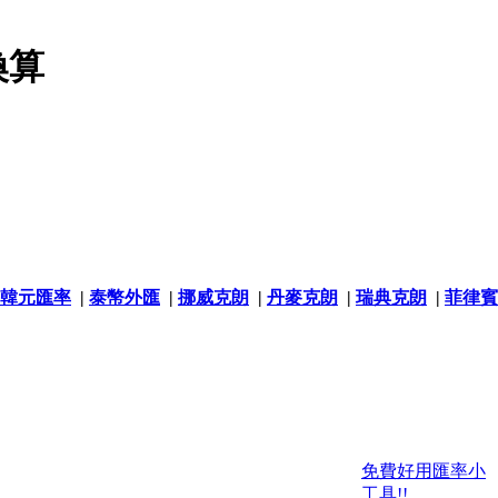
換算
韓元匯率
|
泰幣外匯
|
挪威克朗
|
丹麥克朗
|
瑞典克朗
|
菲律賓
免費好用匯率小
工具!!