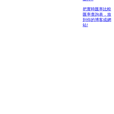
把實時匯率比較
匯率查詢表，放
到你的博客或網
站!