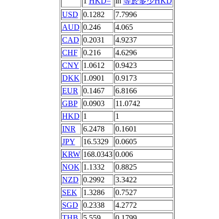
1
HKD=
in
等於多少HKD
USD
0.1282
7.7996
AUD
0.246
4.065
CAD
0.2031
4.9237
CHF
0.216
4.6296
CNY
1.0612
0.9423
DKK
1.0901
0.9173
EUR
0.1467
6.8166
GBP
0.0903
11.0742
HKD
1
1
INR
6.2478
0.1601
JPY
16.5329
0.0605
KRW
168.0343
0.006
NOK
1.1332
0.8825
NZD
0.2992
3.3422
SEK
1.3286
0.7527
SGD
0.2338
4.2772
THB
5.559
0.1799