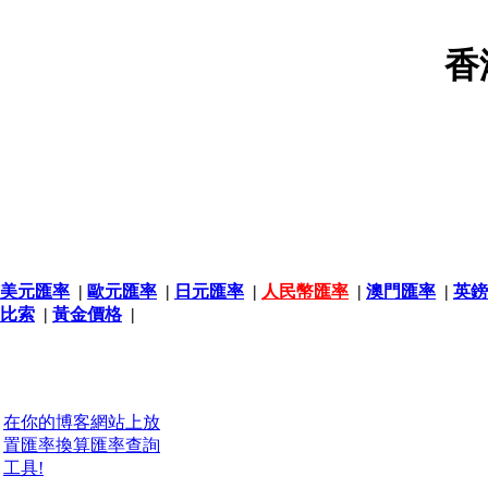
香
美元匯率
|
歐元匯率
|
日元匯率
|
人民幣匯率
|
澳門匯率
|
英鎊
比索
|
黃金價格
|
在你的博客網站上放
置匯率換算匯率查詢
工具!