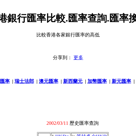
港銀行匯率比較.匯率查詢.匯率
比較香港各家銀行匯率的高低
分享到：
更多
匯率
|
瑞士法郎
|
澳元匯率
|
新西蘭元
|
加幣匯率
|
新元匯率
|
2002/03/11
歷史匯率查詢