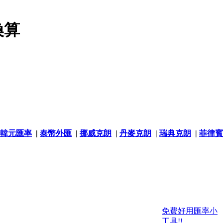
換算
韓元匯率
|
泰幣外匯
|
挪威克朗
|
丹麥克朗
|
瑞典克朗
|
菲律賓
免費好用匯率小
工具!!