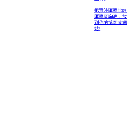
把實時匯率比較
匯率查詢表，放
到你的博客或網
站!