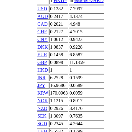
1
HKD=
in
等於多少HKD
USD
0.1282
7.7997
AUD
0.2417
4.1374
CAD
0.2021
4.948
CHF
0.2127
4.7015
CNY
1.0612
0.9423
DKK
1.0837
0.9228
EUR
0.1458
6.8587
GBP
0.0898
11.1359
HKD
1
1
INR
6.2528
0.1599
JPY
16.9686
0.0589
KRW
170.0963
0.0059
NOK
1.1215
0.8917
NZD
0.2926
3.4176
SEK
1.3097
0.7635
SGD
0.2345
4.2644
THB
5.5582
0.1799