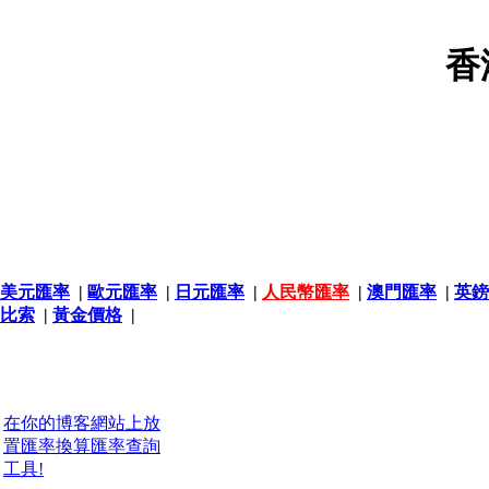
香
美元匯率
|
歐元匯率
|
日元匯率
|
人民幣匯率
|
澳門匯率
|
英鎊
比索
|
黃金價格
|
在你的博客網站上放
置匯率換算匯率查詢
工具!