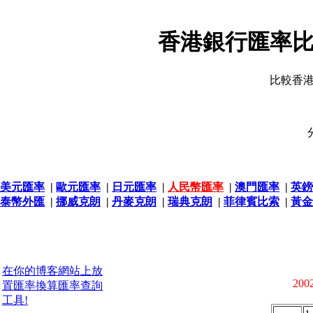
香港銀行匯率比
比較香
美元匯率
|
歐元匯率
|
日元匯率
|
人民幣匯率
|
澳門匯率
|
英鎊
泰幣外匯
|
挪威克朗
|
丹麥克朗
|
瑞典克朗
|
菲律賓比索
|
黃金
在你的博客網站上放
2002
置匯率換算匯率查詢
工具!