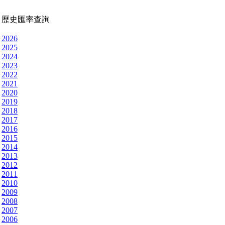
歷史匯率查詢
2026
2025
2024
2023
2022
2021
2020
2019
2018
2017
2016
2015
2014
2013
2012
2011
2010
2009
2008
2007
2006