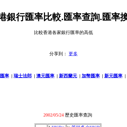
港銀行匯率比較.匯率查詢.匯率
比較香港各家銀行匯率的高低
分享到：
更多
匯率
|
瑞士法郎
|
澳元匯率
|
新西蘭元
|
加幣匯率
|
新元匯率
|
2002/05/24
歷史匯率查詢