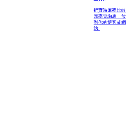
把實時匯率比較
匯率查詢表，放
到你的博客或網
站!