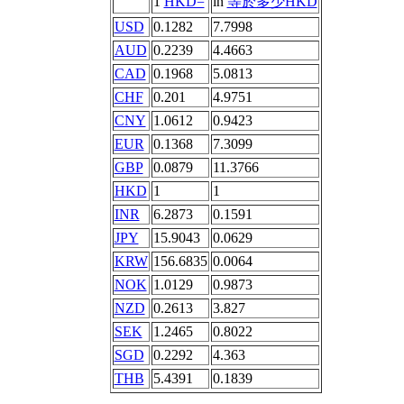
1
HKD=
in
等於多少HKD
USD
0.1282
7.7998
AUD
0.2239
4.4663
CAD
0.1968
5.0813
CHF
0.201
4.9751
CNY
1.0612
0.9423
EUR
0.1368
7.3099
GBP
0.0879
11.3766
HKD
1
1
INR
6.2873
0.1591
JPY
15.9043
0.0629
KRW
156.6835
0.0064
NOK
1.0129
0.9873
NZD
0.2613
3.827
SEK
1.2465
0.8022
SGD
0.2292
4.363
THB
5.4391
0.1839