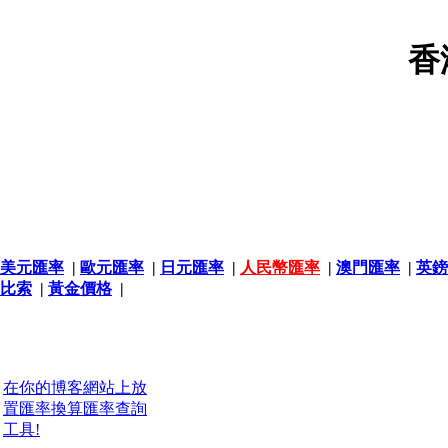
香
美元匯率
|
歐元匯率
|
日元匯率
|
人民幣匯率
|
澳門匯率
|
英鎊
比索
|
黃金價格
|
在你的博客網站上放
置匯率換算匯率查詢
工具!