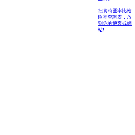
把實時匯率比較
匯率查詢表，放
到你的博客或網
站!