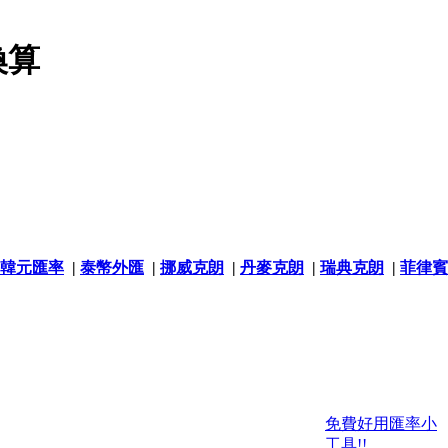
換算
韓元匯率
|
泰幣外匯
|
挪威克朗
|
丹麥克朗
|
瑞典克朗
|
菲律賓
免費好用匯率小
工具!!