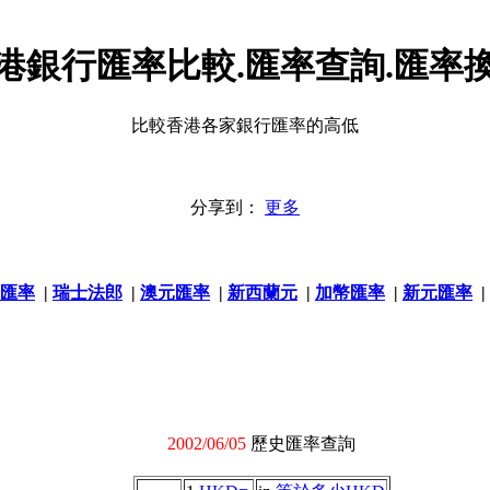
港銀行匯率比較.匯率查詢.匯率
比較香港各家銀行匯率的高低
分享到：
更多
匯率
|
瑞士法郎
|
澳元匯率
|
新西蘭元
|
加幣匯率
|
新元匯率
|
2002/06/05
歷史匯率查詢