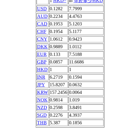
1
HKD=
in
等於多少HKD
USD
0.1282
7.7999
AUD
0.2234
4.4763
CAD
0.1953
5.1203
CHF
0.1954
5.1177
CNY
1.0612
0.9423
DKK
0.9889
1.0112
EUR
0.133
7.5188
GBP
0.0857
11.6686
HKD
1
1
INR
6.2719
0.1594
JPY
15.8207
0.0632
KRW
157.2456
0.0064
NOK
0.9814
1.019
NZD
0.2598
3.8491
SGD
0.2276
4.3937
THB
5.387
0.1856