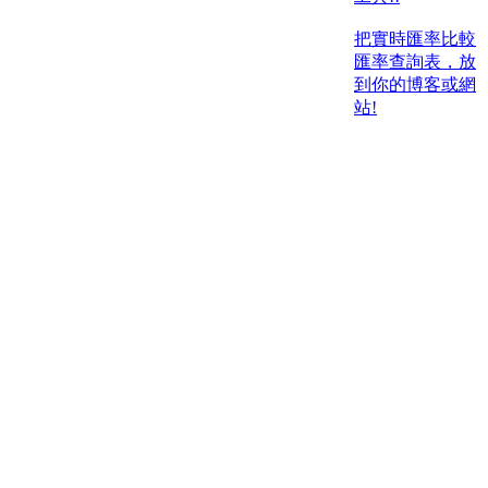
把實時匯率比較
匯率查詢表，放
到你的博客或網
站!