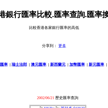
港銀行匯率比較.匯率查詢.匯率
比較香港各家銀行匯率的高低
分享到：
更多
匯率
|
瑞士法郎
|
澳元匯率
|
新西蘭元
|
加幣匯率
|
新元匯率
|
2002/06/21
歷史匯率查詢