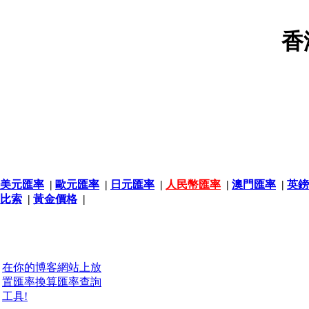
香
美元匯率
|
歐元匯率
|
日元匯率
|
人民幣匯率
|
澳門匯率
|
英鎊
比索
|
黃金價格
|
在你的博客網站上放
置匯率換算匯率查詢
工具!