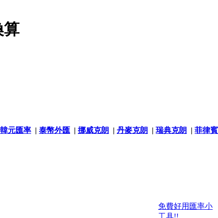
換算
韓元匯率
|
泰幣外匯
|
挪威克朗
|
丹麥克朗
|
瑞典克朗
|
菲律賓
免費好用匯率小
工具!!