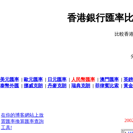
香港銀行匯率比
比較香
美元匯率
|
歐元匯率
|
日元匯率
|
人民幣匯率
|
澳門匯率
|
英鎊
泰幣外匯
|
挪威克朗
|
丹麥克朗
|
瑞典克朗
|
菲律賓比索
|
黃金
在你的博客網站上放
2002
置匯率換算匯率查詢
工具!