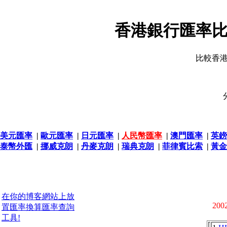
香港銀行匯率比
比較香
美元匯率
|
歐元匯率
|
日元匯率
|
人民幣匯率
|
澳門匯率
|
英鎊
泰幣外匯
|
挪威克朗
|
丹麥克朗
|
瑞典克朗
|
菲律賓比索
|
黃金
在你的博客網站上放
2002
置匯率換算匯率查詢
工具!