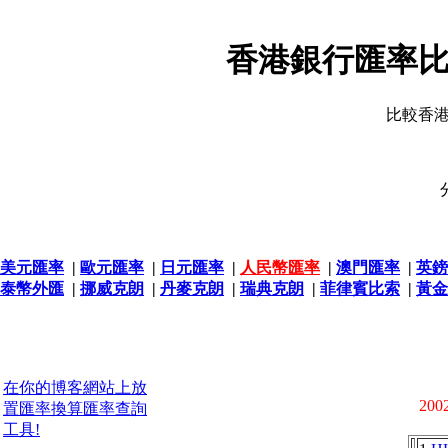
香港銀行匯率比
比較香
美元匯率
|
歐元匯率
|
日元匯率
|
人民幣匯率
|
澳門匯率
|
英鎊
泰幣外匯
|
挪威克朗
|
丹麥克朗
|
瑞典克朗
|
菲律賓比索
|
黃金
在你的博客網站上放
2002
置匯率換算匯率查詢
工具!