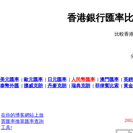
香港銀行匯率比
比較香
美元匯率
|
歐元匯率
|
日元匯率
|
人民幣匯率
|
澳門匯率
|
英鎊
泰幣外匯
|
挪威克朗
|
丹麥克朗
|
瑞典克朗
|
菲律賓比索
|
黃金
在你的博客網站上放
2002
置匯率換算匯率查詢
工具!