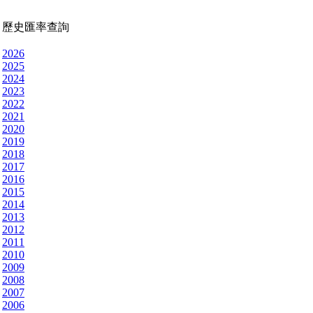
歷史匯率查詢
2026
2025
2024
2023
2022
2021
2020
2019
2018
2017
2016
2015
2014
2013
2012
2011
2010
2009
2008
2007
2006