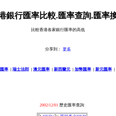
港銀行匯率比較.匯率查詢.匯率
比較香港各家銀行匯率的高低
分享到：
更多
匯率
|
瑞士法郎
|
澳元匯率
|
新西蘭元
|
加幣匯率
|
新元匯率
|
2002/12/01
歷史匯率查詢