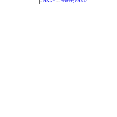
1
HKD=
in
等於多少HKD