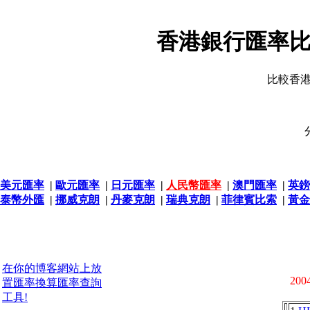
香港銀行匯率比
比較香
美元匯率
|
歐元匯率
|
日元匯率
|
人民幣匯率
|
澳門匯率
|
英鎊
泰幣外匯
|
挪威克朗
|
丹麥克朗
|
瑞典克朗
|
菲律賓比索
|
黃金
在你的博客網站上放
2004
置匯率換算匯率查詢
工具!