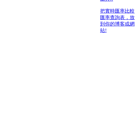
把實時匯率比較
匯率查詢表，放
到你的博客或網
站!