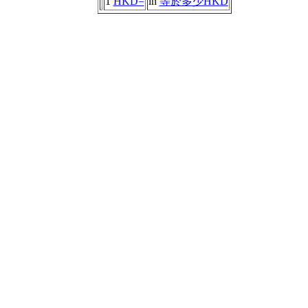
1
HKD=
in
等於多少HKD