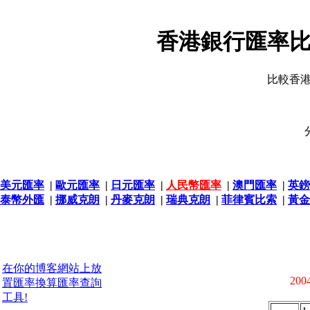
香港銀行匯率比
比較香
美元匯率
|
歐元匯率
|
日元匯率
|
人民幣匯率
|
澳門匯率
|
英鎊
泰幣外匯
|
挪威克朗
|
丹麥克朗
|
瑞典克朗
|
菲律賓比索
|
黃金
在你的博客網站上放
2004
置匯率換算匯率查詢
工具!