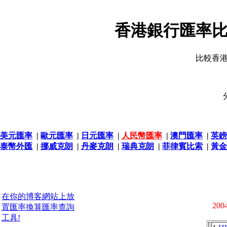
香港銀行匯率比
比較香
美元匯率
|
歐元匯率
|
日元匯率
|
人民幣匯率
|
澳門匯率
|
英鎊
泰幣外匯
|
挪威克朗
|
丹麥克朗
|
瑞典克朗
|
菲律賓比索
|
黃金
在你的博客網站上放
2004
置匯率換算匯率查詢
工具!