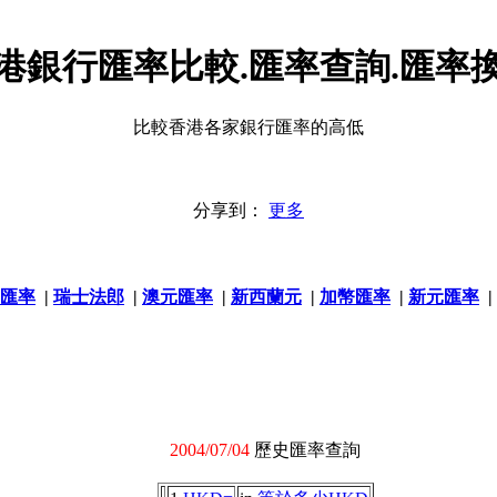
港銀行匯率比較.匯率查詢.匯率
比較香港各家銀行匯率的高低
分享到：
更多
匯率
|
瑞士法郎
|
澳元匯率
|
新西蘭元
|
加幣匯率
|
新元匯率
|
2004/07/04
歷史匯率查詢