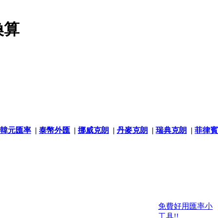
換算
韓元匯率
|
泰幣外匯
|
挪威克朗
|
丹麥克朗
|
瑞典克朗
|
菲律賓
免費好用匯率小
工具!!