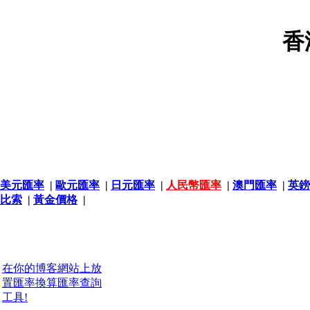
香
美元匯率
|
歐元匯率
|
日元匯率
|
人民幣匯率
|
澳門匯率
|
英鎊
比索
|
黃金價格
|
在你的博客網站上放
置匯率換算匯率查詢
工具!