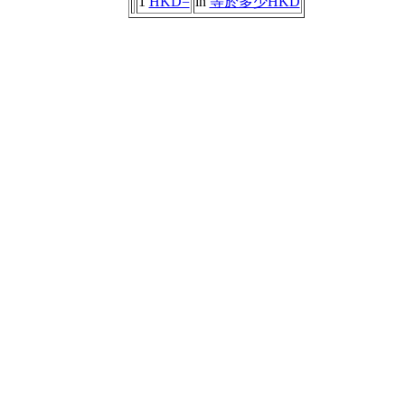
1
HKD=
in
等於多少HKD