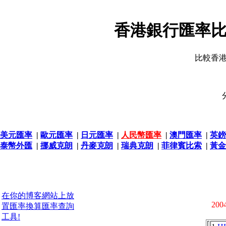
香港銀行匯率比
比較香
美元匯率
|
歐元匯率
|
日元匯率
|
人民幣匯率
|
澳門匯率
|
英鎊
泰幣外匯
|
挪威克朗
|
丹麥克朗
|
瑞典克朗
|
菲律賓比索
|
黃金
在你的博客網站上放
2004
置匯率換算匯率查詢
工具!