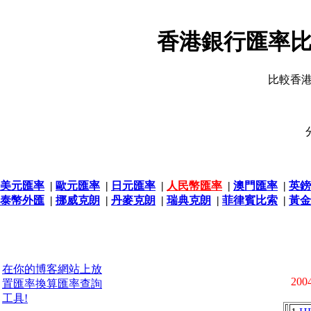
香港銀行匯率比
比較香
美元匯率
|
歐元匯率
|
日元匯率
|
人民幣匯率
|
澳門匯率
|
英鎊
泰幣外匯
|
挪威克朗
|
丹麥克朗
|
瑞典克朗
|
菲律賓比索
|
黃金
在你的博客網站上放
2004
置匯率換算匯率查詢
工具!