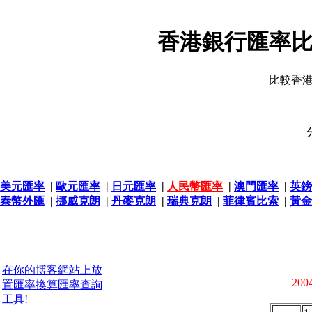
香港銀行匯率比
比較香
美元匯率
|
歐元匯率
|
日元匯率
|
人民幣匯率
|
澳門匯率
|
英鎊
泰幣外匯
|
挪威克朗
|
丹麥克朗
|
瑞典克朗
|
菲律賓比索
|
黃金
在你的博客網站上放
2004
置匯率換算匯率查詢
工具!