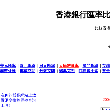
香港銀行匯率比
比較香
美元匯率
|
歐元匯率
|
日元匯率
|
人民幣匯率
|
澳門匯率
|
英鎊
泰幣外匯
|
挪威克朗
|
丹麥克朗
|
瑞典克朗
|
菲律賓比索
|
黃金
在你的博客網站上放
2004
置匯率換算匯率查詢
工具!