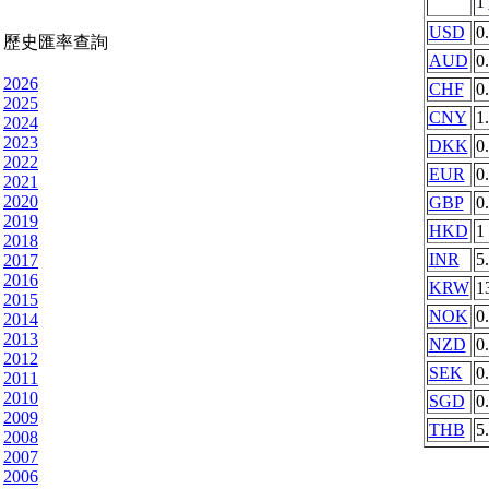
1
USD
0
歷史匯率查詢
AUD
0
2026
CHF
0
2025
CNY
1
2024
2023
DKK
0
2022
EUR
0
2021
2020
GBP
0
2019
HKD
1
2018
INR
5
2017
2016
KRW
1
2015
NOK
0
2014
2013
NZD
0
2012
SEK
0
2011
2010
SGD
0
2009
THB
5
2008
2007
2006