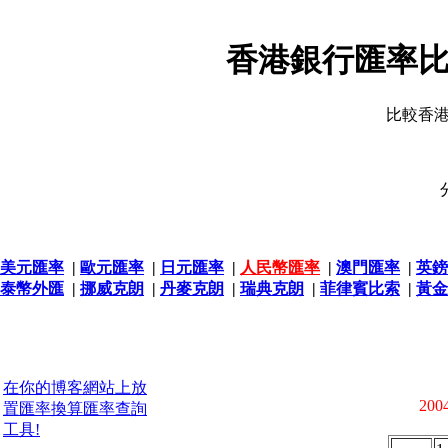
香港銀行匯率比
比較香
美元匯率
|
歐元匯率
|
日元匯率
|
人民幣匯率
|
澳門匯率
|
英鎊
泰幣外匯
|
挪威克朗
|
丹麥克朗
|
瑞典克朗
|
菲律賓比索
|
黃金
在你的博客網站上放
2004
置匯率換算匯率查詢
工具!