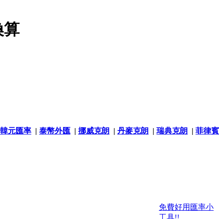
換算
韓元匯率
|
泰幣外匯
|
挪威克朗
|
丹麥克朗
|
瑞典克朗
|
菲律賓
免費好用匯率小
工具!!