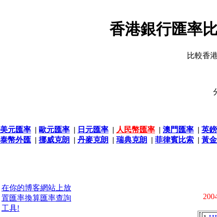
香港銀行匯率比
比較香
美元匯率
|
歐元匯率
|
日元匯率
|
人民幣匯率
|
澳門匯率
|
英鎊
泰幣外匯
|
挪威克朗
|
丹麥克朗
|
瑞典克朗
|
菲律賓比索
|
黃金
在你的博客網站上放
2004
置匯率換算匯率查詢
工具!