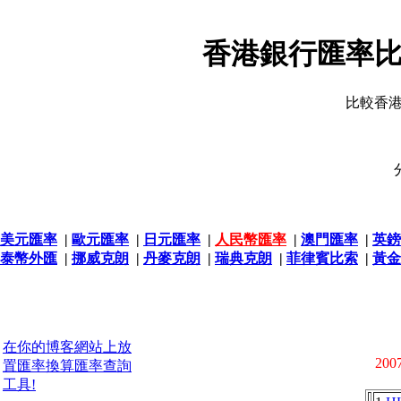
香港銀行匯率比
比較香
美元匯率
|
歐元匯率
|
日元匯率
|
人民幣匯率
|
澳門匯率
|
英鎊
泰幣外匯
|
挪威克朗
|
丹麥克朗
|
瑞典克朗
|
菲律賓比索
|
黃金
在你的博客網站上放
2007
置匯率換算匯率查詢
工具!