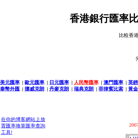
香港銀行匯率比
比較香
美元匯率
|
歐元匯率
|
日元匯率
|
人民幣匯率
|
澳門匯率
|
英鎊
泰幣外匯
|
挪威克朗
|
丹麥克朗
|
瑞典克朗
|
菲律賓比索
|
黃金
在你的博客網站上放
2007
置匯率換算匯率查詢
工具!