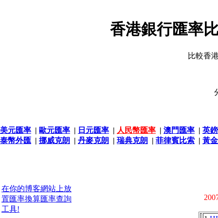
香港銀行匯率比
比較香
美元匯率
|
歐元匯率
|
日元匯率
|
人民幣匯率
|
澳門匯率
|
英鎊
泰幣外匯
|
挪威克朗
|
丹麥克朗
|
瑞典克朗
|
菲律賓比索
|
黃金
在你的博客網站上放
2007
置匯率換算匯率查詢
工具!