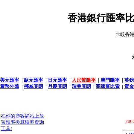
香港銀行匯率比
比較香
美元匯率
|
歐元匯率
|
日元匯率
|
人民幣匯率
|
澳門匯率
|
英鎊
泰幣外匯
|
挪威克朗
|
丹麥克朗
|
瑞典克朗
|
菲律賓比索
|
黃金
在你的博客網站上放
2007
置匯率換算匯率查詢
工具!