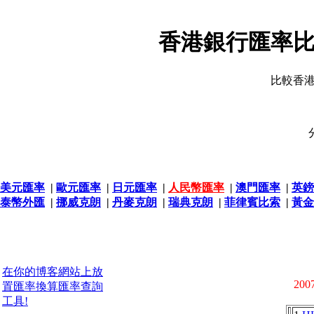
香港銀行匯率比
比較香
美元匯率
|
歐元匯率
|
日元匯率
|
人民幣匯率
|
澳門匯率
|
英鎊
泰幣外匯
|
挪威克朗
|
丹麥克朗
|
瑞典克朗
|
菲律賓比索
|
黃金
在你的博客網站上放
2007
置匯率換算匯率查詢
工具!