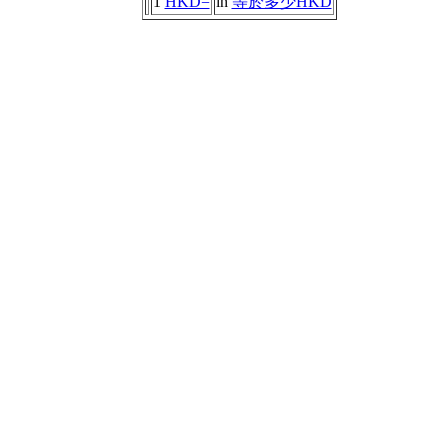
1
HKD=
in
等於多少HKD