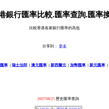
港銀行匯率比較.匯率查詢.匯率
比較香港各家銀行匯率的高低
分享到：
更多
匯率
|
瑞士法郎
|
澳元匯率
|
新西蘭元
|
加幣匯率
|
新元匯率
|
2007/08/25
歷史匯率查詢