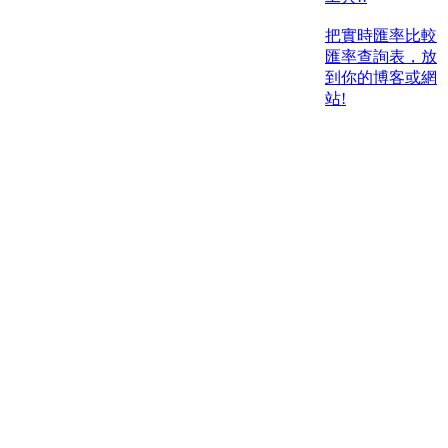
把實時匯率比較
匯率查詢表，放
到你的博客或網
站!