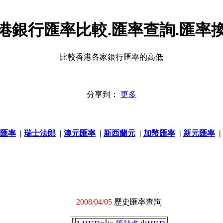
港銀行匯率比較.匯率查詢.匯率
比較香港各家銀行匯率的高低
分享到：
更多
匯率
|
瑞士法郎
|
澳元匯率
|
新西蘭元
|
加幣匯率
|
新元匯率
|
2008/04/05
歷史匯率查詢