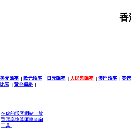
香
美元匯率
|
歐元匯率
|
日元匯率
|
人民幣匯率
|
澳門匯率
|
英鎊
比索
|
黃金價格
|
在你的博客網站上放
置匯率換算匯率查詢
工具!