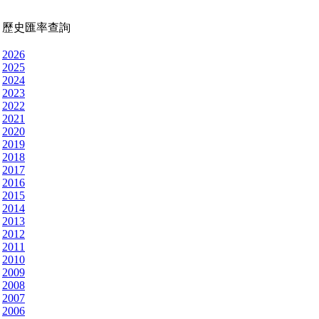
歷史匯率查詢
2026
2025
2024
2023
2022
2021
2020
2019
2018
2017
2016
2015
2014
2013
2012
2011
2010
2009
2008
2007
2006