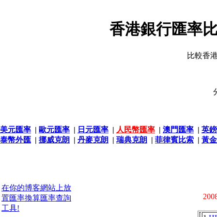
香港銀行匯率比
比較香
美元匯率
|
歐元匯率
|
日元匯率
|
人民幣匯率
|
澳門匯率
|
英鎊
泰幣外匯
|
挪威克朗
|
丹麥克朗
|
瑞典克朗
|
菲律賓比索
|
黃金
在你的博客網站上放
2008
置匯率換算匯率查詢
工具!