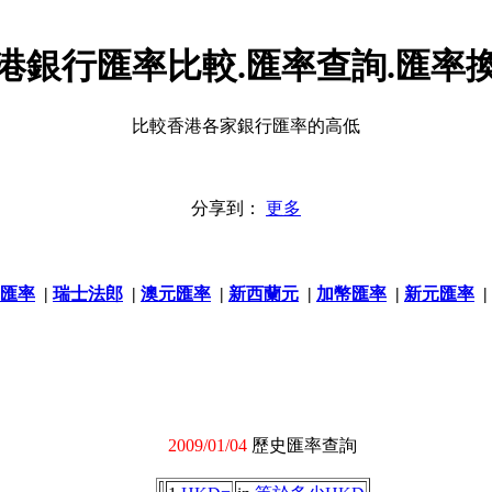
港銀行匯率比較.匯率查詢.匯率
比較香港各家銀行匯率的高低
分享到：
更多
匯率
|
瑞士法郎
|
澳元匯率
|
新西蘭元
|
加幣匯率
|
新元匯率
|
2009/01/04
歷史匯率查詢