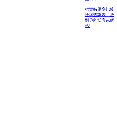
把實時匯率比較
匯率查詢表，放
到你的博客或網
站!