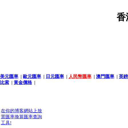
香
美元匯率
|
歐元匯率
|
日元匯率
|
人民幣匯率
|
澳門匯率
|
英鎊
比索
|
黃金價格
|
在你的博客網站上放
置匯率換算匯率查詢
工具!