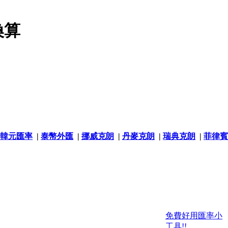
換算
韓元匯率
|
泰幣外匯
|
挪威克朗
|
丹麥克朗
|
瑞典克朗
|
菲律賓
免費好用匯率小
工具!!