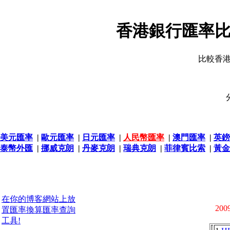
香港銀行匯率比
比較香
美元匯率
|
歐元匯率
|
日元匯率
|
人民幣匯率
|
澳門匯率
|
英鎊
泰幣外匯
|
挪威克朗
|
丹麥克朗
|
瑞典克朗
|
菲律賓比索
|
黃金
在你的博客網站上放
2009
置匯率換算匯率查詢
工具!