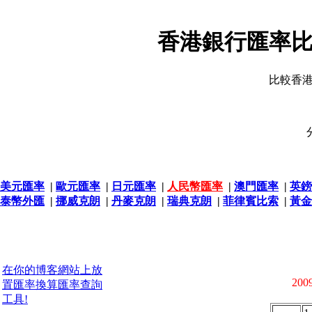
香港銀行匯率比
比較香
美元匯率
|
歐元匯率
|
日元匯率
|
人民幣匯率
|
澳門匯率
|
英鎊
泰幣外匯
|
挪威克朗
|
丹麥克朗
|
瑞典克朗
|
菲律賓比索
|
黃金
在你的博客網站上放
2009
置匯率換算匯率查詢
工具!