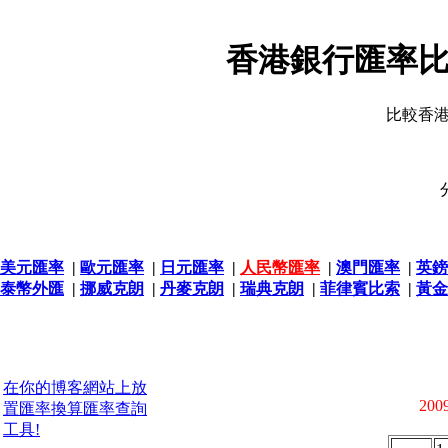
香港銀行匯率比
比較香
美元匯率
|
歐元匯率
|
日元匯率
|
人民幣匯率
|
澳門匯率
|
英鎊
泰幣外匯
|
挪威克朗
|
丹麥克朗
|
瑞典克朗
|
菲律賓比索
|
黃金
在你的博客網站上放
2009
置匯率換算匯率查詢
工具!