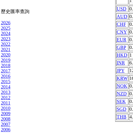
1
USD
0
歷史匯率查詢
AUD
0
2026
CHF
0
2025
CNY
0
2024
2023
EUR
0
2022
GBP
0
2021
2020
HKD
1
2019
INR
6
2018
JPY
1
2017
2016
KRW
1
2015
NOK
0
2014
2013
NZD
0
2012
SEK
0
2011
2010
SGD
0
2009
THB
4
2008
2007
2006