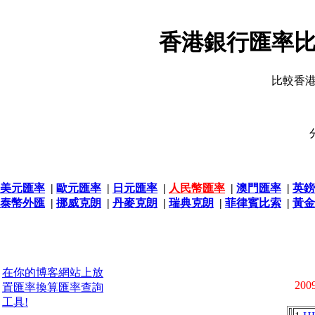
香港銀行匯率比
比較香
美元匯率
|
歐元匯率
|
日元匯率
|
人民幣匯率
|
澳門匯率
|
英鎊
泰幣外匯
|
挪威克朗
|
丹麥克朗
|
瑞典克朗
|
菲律賓比索
|
黃金
在你的博客網站上放
2009
置匯率換算匯率查詢
工具!