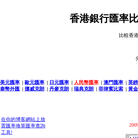
香港銀行匯率比
比較香
美元匯率
|
歐元匯率
|
日元匯率
|
人民幣匯率
|
澳門匯率
|
英鎊
泰幣外匯
|
挪威克朗
|
丹麥克朗
|
瑞典克朗
|
菲律賓比索
|
黃金
在你的博客網站上放
2009
置匯率換算匯率查詢
工具!