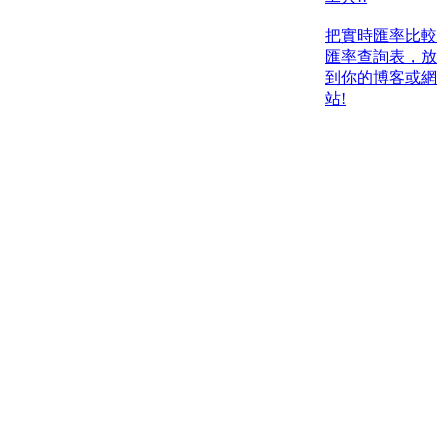
把實時匯率比較
匯率查詢表，放
到你的博客或網
站!