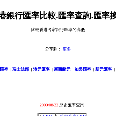
港銀行匯率比較.匯率查詢.匯率
比較香港各家銀行匯率的高低
分享到：
更多
匯率
|
瑞士法郎
|
澳元匯率
|
新西蘭元
|
加幣匯率
|
新元匯率
|
2009/08/22
歷史匯率查詢