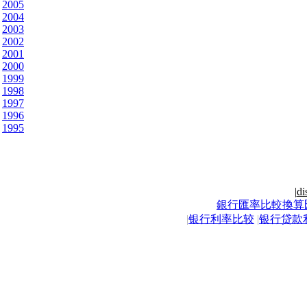
2005
2004
2003
2002
2001
2000
1999
1998
1997
1996
1995
|
di
銀行匯率比較換算
|
银行利率比较
|
银行贷款