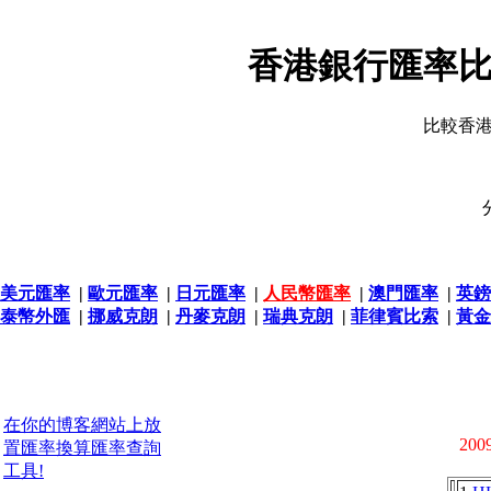
香港銀行匯率比
比較香
美元匯率
|
歐元匯率
|
日元匯率
|
人民幣匯率
|
澳門匯率
|
英鎊
泰幣外匯
|
挪威克朗
|
丹麥克朗
|
瑞典克朗
|
菲律賓比索
|
黃金
在你的博客網站上放
2009
置匯率換算匯率查詢
工具!