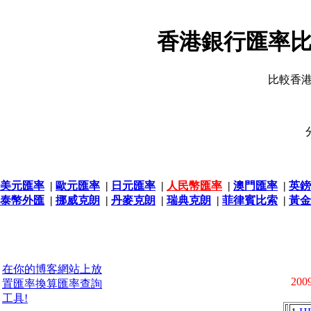
香港銀行匯率比
比較香
美元匯率
|
歐元匯率
|
日元匯率
|
人民幣匯率
|
澳門匯率
|
英鎊
泰幣外匯
|
挪威克朗
|
丹麥克朗
|
瑞典克朗
|
菲律賓比索
|
黃金
在你的博客網站上放
2009
置匯率換算匯率查詢
工具!