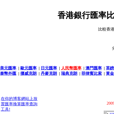
香港銀行匯率比
比較香
美元匯率
|
歐元匯率
|
日元匯率
|
人民幣匯率
|
澳門匯率
|
英鎊
泰幣外匯
|
挪威克朗
|
丹麥克朗
|
瑞典克朗
|
菲律賓比索
|
黃金
在你的博客網站上放
2009
置匯率換算匯率查詢
工具!